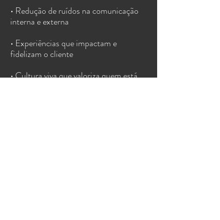
• Redução de ruídos na comunicação
interna e externa
• Experiências que impactam e
fidelizam o cliente
• Cultura viva que valoriza quem está
falando “pela sua marca”
QUERO FAZER UM DIAGNÓSTICO