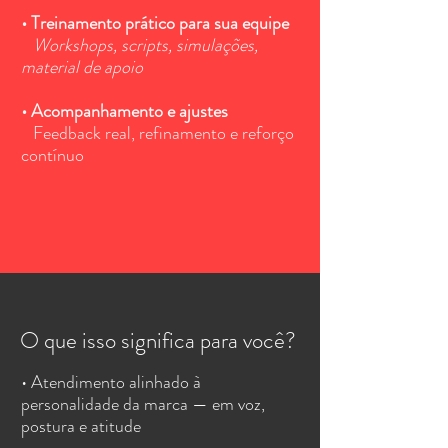
• Treinamento prático para sua equipe
Workshops, scripts, simulações,
material de apoio
• Acompanhamento e ajustes
Feedback real, refinamento e reforço
contínuo
O que isso significa para você?
• Atendimento alinhado à
personalidade da marca — em voz,
postura e atitude